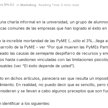
is (Ph.D.)
in
Marketing
Reading Time: 6 mins read
a charla informal en la universidad, un grupo de alumnos
ticas comunes de las empresas que han logrado el éxito en 
la increíble mortandad de las PyME (…sólo el 3%…llega al
sarrollo de la PyME – ver “Por qué mueren las PyMEs Parte 
eado las causas de semejante despilfarro de recursos y e
s hasta cuestiones vinculadas con las limitaciones psicológ
nsables (ver “El éxito depende de usted”).
to en dichos artículos, pareciera ser que resulta un imposi
iento. En realidad, no puedo decir que es sencillo, pero s
consideran y se llevan a cabo algunos preceptos que son f
identificar a los siguientes: