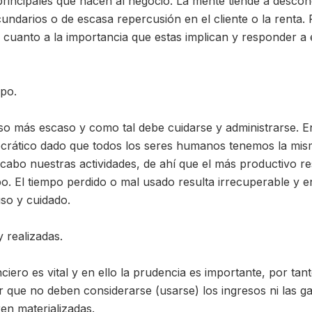
 principales que hacen al negocio. La mente tiende a descon
undarios o de escasa repercusión en el cliente o la renta.
n cuanto a la importancia que estas implican y responder a e
mpo.
rso más escaso y como tal debe cuidarse y administrarse. En
crático dado que todos los seres humanos tenemos la mis
 cabo nuestras actividades, de ahí que el más productivo re
. El tiempo perdido o mal usado resulta irrecuperable y en
so y cuidado.
y realizadas.
ciero es vital y en ello la prudencia es importante, por tanto
ar que no deben considerarse (usarse) los ingresos ni las g
en materializadas.