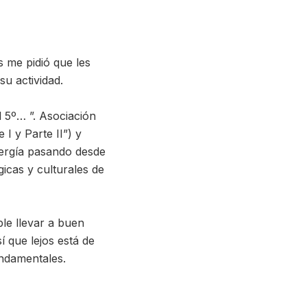
 me pidió que les
su actividad.
 5º… ”. Asociación
I y Parte II”) y
nergía pasando desde
icas y culturales de
ble llevar a buen
í que lejos está de
undamentales.