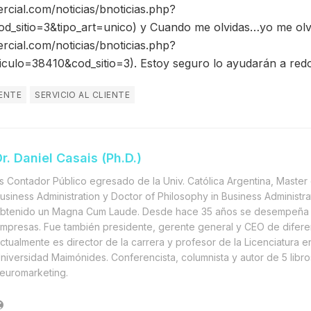
rcial.com/noticias/bnoticias.php?
d_sitio=3&tipo_art=unico) y Cuando me olvidas…yo me olvido
rcial.com/noticias/bnoticias.php?
ticulo=38410&cod_sitio=3). Estoy seguro lo ayudarán a red
IENTE
SERVICIO AL CLIENTE
r. Daniel Casais (Ph.D.)
s Contador Público egresado de la Univ. Católica Argentina, Master 
usiness Administration y Doctor of Philosophy in Business Administra
btenido un Magna Cum Laude. Desde hace 35 años se desempeña 
mpresas. Fue también presidente, gerente general y CEO de difere
ctualmente es director de la carrera y profesor de la Licenciatura e
niversidad Maimónides. Conferencista, columnista y autor de 5 libr
euromarketing.