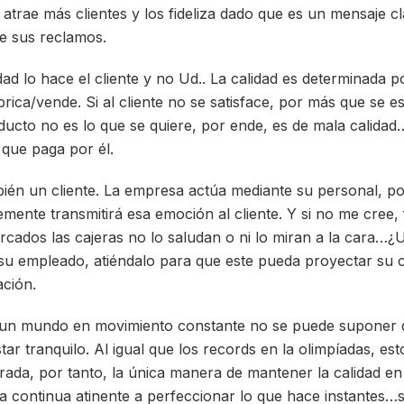
 atrae más clientes y los fideliza dado que es un mensaje c
e sus reclamos.
idad lo hace el cliente y no Ud.. La calidad es determinada p
brica/vende. Si al cliente no se satisface, por más que se 
oducto no es lo que se quiere, por ende, es de mala calidad
 que paga por él.
én un cliente. La empresa actúa mediante su personal, por
lemente transmitirá esa emoción al cliente. Y si no me cree,
rcados las cajeras no lo saludan o ni lo miran a la cara…¿
 su empleado, atiéndalo para que este pueda proyectar su
ación.
 un mundo en movimiento constante no se puede suponer 
ar tranquilo. Al igual que los records en la olimpíadas, est
da, por tanto, la única manera de mantener la calidad en e
ra continua atinente a perfeccionar lo que hace instante