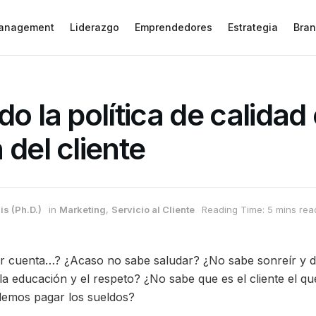
anagement
Liderazgo
Emprendedores
Estrategia
Bran
o la política de calidad 
 del cliente
is (Ph.D.)
in
Marketing
,
Servicio al Cliente
Reading Time: 5 mins rea
r cuenta…? ¿Acaso no sabe saludar? ¿No sabe sonreír y d
la educación y el respeto? ¿No sabe que es el cliente el q
demos pagar los sueldos?