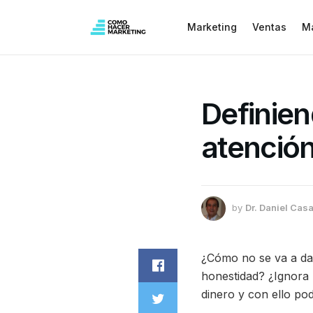
Marketing
Ventas
M
Definiend
atención
by
Dr. Daniel Casa
¿Cómo no se va a da
honestidad? ¿Ignora 
dinero y con ello po