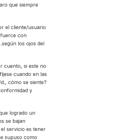
laro que siempre
or el cliente/usuario
esfuerce con
…según los ojos del
 cuento, si este no
 fíjese cuando en las
Ud., cómo se siente?
 conformidad y
que logrado un
os se bajan
l servicio es tener
s…se supuso como