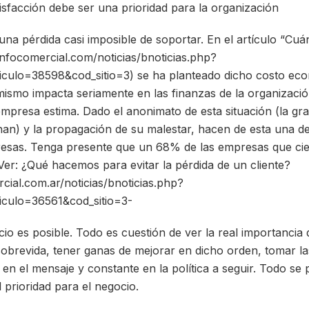
isfacción debe ser una prioridad para la organización
una pérdida casi imposible de soportar. En el artículo “Cu
.infocomercial.com/noticias/bnoticias.php?
ticulo=38598&cod_sitio=3) se ha planteado dicho costo ec
mismo impacta seriamente en las finanzas de la organizaci
empresa estima. Dado el anonimato de esta situación (la gr
an) y la propagación de su malestar, hacen de esta una d
presas. Tenga presente que un 68% de las empresas que ci
 Ver: ¿Qué hacemos para evitar la pérdida de un cliente?
cial.com.ar/noticias/bnoticias.php?
ticulo=36561&cod_sitio=3-
icio es posible. Todo es cuestión de ver la real importancia
sobrevida, tener ganas de mejorar en dicho orden, tomar la
en el mensaje y constante en la política a seguir. Todo se 
 prioridad para el negocio.