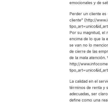
emocionales y de sat
Perder un cliente es 
cliente” (http://www
tipo_art=unico&id_ar
Por su magnitud, el 
encima de lo que la 
se van no lo mencion
de cierre de las em
de la mala atención.
http://www.infocomer
tipo_art=unico&id_ar
La calidad en el serv
términos de renta y 
adecuadas, ser claro 
define como una real