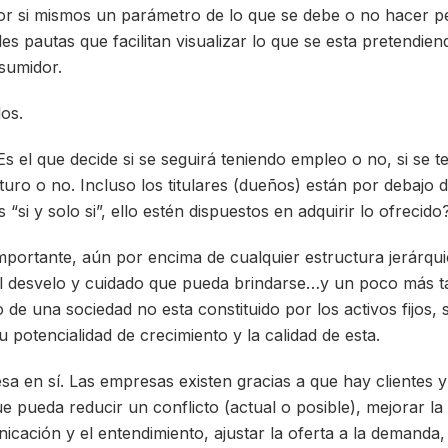
or si mismos un parámetro de lo que se debe o no hacer p
s pautas que facilitan visualizar lo que se esta pretendie
nsumidor.
os.
. Es el que decide si se seguirá teniendo empleo o no, si se t
turo o no. Incluso los titulares (dueños) están por debajo
 “si y solo si”, ello estén dispuestos en adquirir lo ofrecido
importante, aún por encima de cualquier estructura jerárquic
l desvelo y cuidado que pueda brindarse…y un poco más t
de una sociedad no esta constituido por los activos fijos, 
su potencialidad de crecimiento y la calidad de esta.
esa en sí. Las empresas existen gracias a que hay clientes y
e pueda reducir un conflicto (actual o posible), mejorar la 
icación y el entendimiento, ajustar la oferta a la demanda,