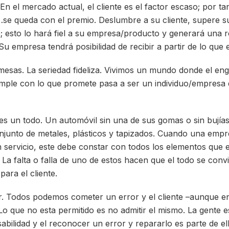
En el mercado actual, el cliente es el factor escaso; por tan
se queda con el premio. Deslumbre a su cliente, supere su
; esto lo hará fiel a su empresa/producto y generará una 
u empresa tendrá posibilidad de recibir a partir de lo que e
sas. La seriedad fideliza. Vivimos un mundo donde el enga
mple con lo que promete pasa a ser un individuo/empresa 
 es un todo. Un automóvil sin una de sus gomas o sin bujía
njunto de metales, plásticos y tapizados. Cuando una emp
 servicio, este debe constar con todos los elementos que e
. La falta o falla de uno de estos hacen que el todo se conv
ara el cliente.
r. Todos podemos cometer un error y el cliente –aunque en
Lo que no esta permitido es no admitir el mismo. La gente e
bilidad y el reconocer un error y repararlo es parte de ell