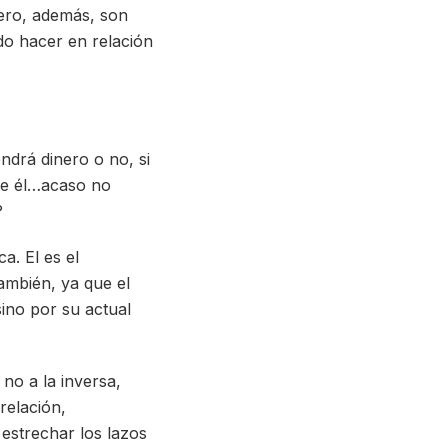
ero, además, son
ndo hacer en relación
endrá dinero o no, si
 de él…acaso no
?
a. El es el
ambién, ya que el
sino por su actual
 no a la inversa,
relación,
 estrechar los lazos