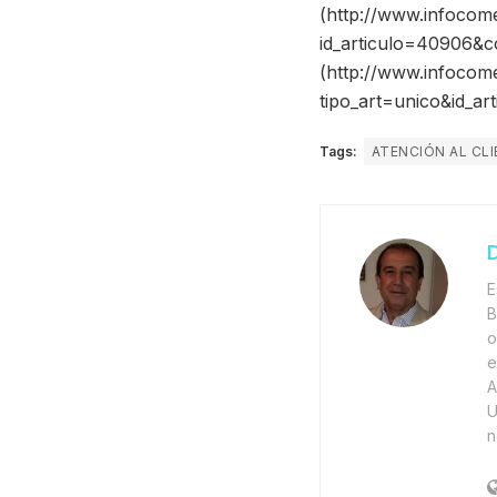
(http://www.infocome
id_articulo=40906&co
(http://www.infocome
tipo_art=unico&id_ar
Tags:
ATENCIÓN AL CL
D
E
B
o
e
A
U
n