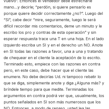
vuelvo”. Entonces el vendedor debe estrecharle
mano…y decirle; “perdón, si quiere pensarlo es
porque quiere decidir correctamente ¿no?”. Luego del
“Sí”, cabe decir “mire, seguramente, luego le será
difícil recordar mis comentarios, deme un minuto y le
escribo los pro y contras de esta operación” y sin
esperar respuesta trace una T en una hoja. En el lado
izquierdo escriba un SI y en el derecho un NO. Anote
en SI todas las razones a favor, una a una y tratando
de chequear en el cliente la aceptación de lo escrito.
Terminado esto, empiece con las razones en contra
pero, en este caso, debe hacer que el cliente las
enumere. No debe decirlas Ud. ni tampoco rebatir lo
que se diga, simplemente anote y diga ¿Alguna más? y
bríndele tiempo para que medite. Terminadas los
argumentos en contra podrá ver que, usualmente, los
puntos señalados en SI son más numerosos que los
NO. Entonces, a modo de repaso, usted lea las