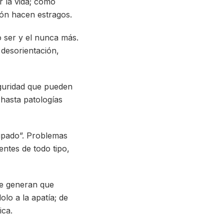
r la vida; como
ión hacen estragos.
o ser y el nunca más.
a desorientación,
eguridad que pueden
hasta patologías
cupado”. Problemas
entes de todo tipo,
se generan que
olo a la apatía; de
ica.