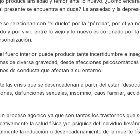
ajo produce ansiedad y temor ante lo nuevo. ¿Cómo encara
i el presente se encuentra en duda? La ansiedad y la depres
se relacionan con “el duelo” por la “pérdida”, por el ya n
vido y por vivir, entre lo viejo y lo nuevo es coronado por l
rsonalización.
 el fuero interior puede producir tanta incertidumbre e ins
mas de diversa gravedad, desde afecciones psicosomáticas 
rnos de conducta que afectan a su entorno.
nte las crisis que se desencadenan a partir del estar “deso
ones, disfunciones sexuales, insomnio, caos familiar, accid
 un proceso agónico ya que son tantos los trastornos que 
cativamente la salud física y/o psíquica del individuo llevánd
nalmente la inducción o desencadenamiento de la muerte fís