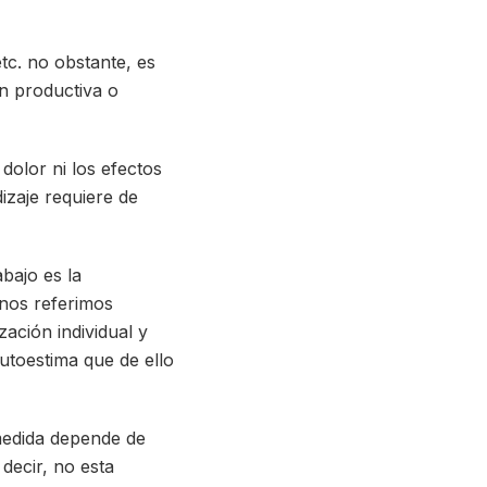
etc. no obstante, es
n productiva o
dolor ni los efectos
izaje requiere de
abajo es la
nos referimos
ación individual y
autoestima que de ello
 medida depende de
decir, no esta