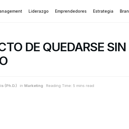
anagement
Liderazgo
Emprendedores
Estrategia
Bran
ACTO DE QUEDARSE SIN
O
is (Ph.D.)
in
Marketing
Reading Time: 5 mins read