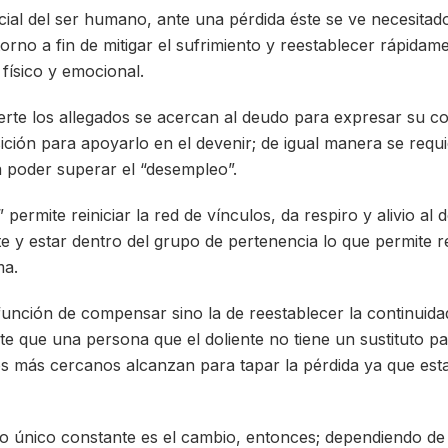
cial del ser humano, ante una pérdida éste se ve necesitad
rno a fin de mitigar el sufrimiento y reestablecer rápidame
o físico y emocional.
rte los allegados se acercan al deudo para expresar su co
sición para apoyarlo en el devenir; de igual manera se requ
 poder superar el “desempleo”.
ermite reiniciar la red de vínculos, da respiro y alivio al d
te y estar dentro del grupo de pertenencia lo que permite
ma.
 función de compensar sino la de reestablecer la continuida
e que una persona que el doliente no tiene un sustituto p
tos más cercanos alcanzan para tapar la pérdida ya que est
lo único constante es el cambio, entonces; dependiendo d