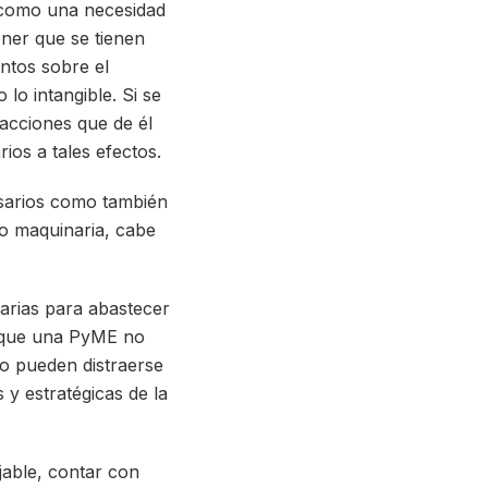
 como una necesidad
oner que se tienen
entos sobre el
lo intangible. Si se
 acciones que de él
os a tales efectos.
esarios como también
n o maquinaria, cabe
sarias para abastecer
a que una PyME no
no pueden distraerse
 y estratégicas de la
able, contar con