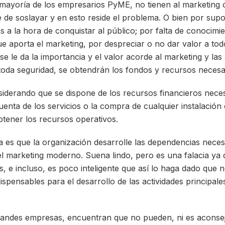
mayoría de los empresarios PyME, no tienen al marketing
le de soslayar y en esto reside el problema. O bien por sup
s a la hora de conquistar al público; por falta de conocimi
e aporta el marketing, por despreciar o no dar valor a todo 
se le da la importancia y el valor acorde al marketing y las
oda seguridad, se obtendrán los fondos y recursos necesari
nsiderando que se dispone de los recursos financieros nec
cuenta de los servicios o la compra de cualquier instalació
tener los recursos operativos.
va es que la organización desarrolle las dependencias nece
el marketing moderno. Suena lindo, pero es una falacia y
s, e incluso, es poco inteligente que así lo haga dado que 
spensables para el desarrollo de las actividades principales
randes empresas, encuentran que no pueden, ni es aconsej