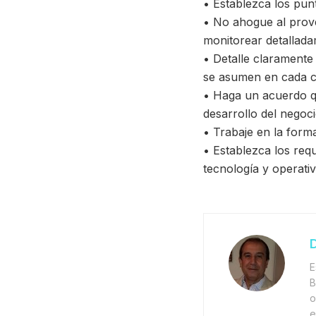
• Establezca los punt
• No ahogue al prov
monitorear detallada
• Detalle claramente 
se asumen en cada c
• Haga un acuerdo qu
desarrollo del negoc
• Trabaje en la form
• Establezca los req
tecnología y operativ
D
E
B
o
e