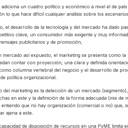
e adiciona un cuadro político y económico a nivel el de país
ón lo que hace difícil cualquier análisis sobre los escenario
o, el desarrollo de la tecnología y del mercado ha dado pa
titivo clave, un consumidor más exigente y muy informad
ensajes publicitarios y de promoción,
n mercado así expuesto, el marketing se presenta como la ún
dan contar con proyección, una clara y definida orientación
como columna vertebral del negocio y el desarrollo de pr
e política organizacional.
vo del marketing es la detección de un mercado (segmento),
echas en este y la definición de la forma adecuada (mix de 
s entiendo que no hay organización (comercial o no) que, s
ar ajena a este.
 capacidad de disposición de recursos en una PyME limita