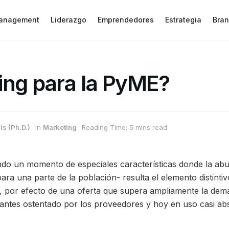
anagement
Liderazgo
Emprendedores
Estrategia
Bran
ing para la PyME?
is (Ph.D.)
in
Marketing
Reading Time: 5 mins read
do un momento de especiales características donde la abu
ara una parte de la población- resulta el elemento distintiv
 por efecto de una oferta que supera ampliamente la dema
 antes ostentado por los proveedores y hoy en uso casi ab