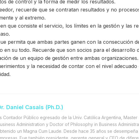
os de control y la forma de medir los resultados.
eedor, recuerde que se contratan resultados y no proceso
mente y al extremo.
en que consiste el servicio, los límites en la gestión y las 
aso.
e permita que ambas partes ganen con la consecución de l
io en su todo. Recuerde que son socios para el desarrollo d
ación de un equipo de gestión entre ambas organizaciones.
uerimientos y la necesidad de contar con el nivel adecuado
idad.
r. Daniel Casais (Ph.D.)
s Contador Público egresado de la Univ. Católica Argentina, Master 
usiness Administration y Doctor of Philosophy in Business Administra
btenido un Magna Cum Laude. Desde hace 35 años se desempeña 
mpresas. Fue también presidente, gerente general y CEO de difere