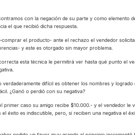
ontramos con la negación de su parte y como elemento 
ia el que recibió dicha respuesta.
–comprar el producto- ante el rechazo el vendedor solicit
erencias- y este es otorgado sin mayor problema.
orrecta esta técnica le permitirá ver hasta qué punto el ve
ativa.
o verdaderamente difícil es obtener los nombres y logrado 
il. ¿Ganó o perdió con su negativa?
 el primer caso su amigo recibe $10.000.- y el vendedor le
el éxito es indiscutible, pero, si reciben una negativa el éx
aber pedido un favor muy grande al principio incrementó la