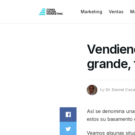
Marketing
Ventas
M
Vendiend
grande,
by
Dr. Daniel Casa
Así se denomina una
estos su basamento e
Veamos algunas situ