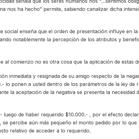
rocidad señala que los seres humanos nos “…sentimos oblig
na nos ha hecho” permite, sabiendo canalizar dicha intens
te social enseña que el orden de presentación influye en l
rando notablemente la percepción de los atributos y benefic
e al comienzo no es otra cosa que la aplicación de estas d
ión inmediata y resignada de su amigo respecto de la nega
.- lo ponen a usted dentro de los parámetros de la ley de r
te la aceptación de la negativa se presenta la necesidad d
.- luego de haber requerido $10.000.- , por el efecto declar
l, se percibe aún más pequeño el monto pedido por lo que
sto relativo de acceder a lo requerido.