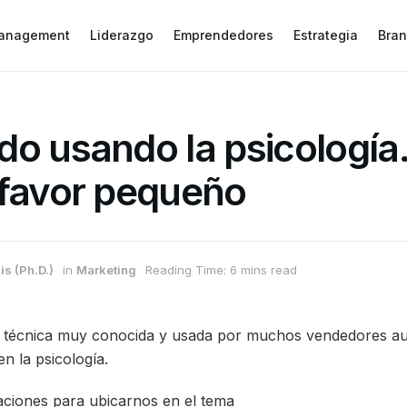
anagement
Liderazgo
Emprendedores
Estrategia
Bran
o usando la psicología.
 favor pequeño
is (Ph.D.)
in
Marketing
Reading Time: 6 mins read
 técnica muy conocida y usada por muchos vendedores a
n la psicología.
aciones para ubicarnos en el tema