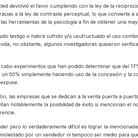
ted devolvió el favor cumpliendo con la ley de la reciprocid
acias a la ley de contraste perceptual, lo que convierte a
 las herramientas de la psicología a fin de obtener una may
do testigo o habrá sufrido y/o usufructuado el uso combi
da, no obstante, algunos investigadores quisieron verifica
a cabo experimentos que han podido determinar que del 17
a un 50% simplemente haciendo uso de la concesión y la c
 expuse.
ión, las empresas que se dedican a la venta puerta a puert
an notablemente la posibilidad de éxito si mencionan el 
rencie.
ender pero lo verdaderamente difícil es lograr la menciona
 molestado por un vendedor ni tampoco ser medio para que