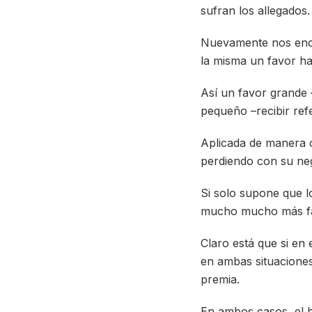
sufran los allegados.
Nuevamente nos enc
la misma un favor hac
Así un favor grande 
pequeño –recibir ref
Aplicada de manera c
perdiendo con su neg
Si solo supone que l
mucho mucho más fác
Claro está que si en
en ambas situaciones 
premia.
En ambos casos, el h