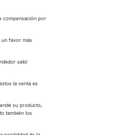
de compensación por
a un favor más
ndedor salió
estos la venta es
 vende su producto,
ito también los
 posibilidad de la