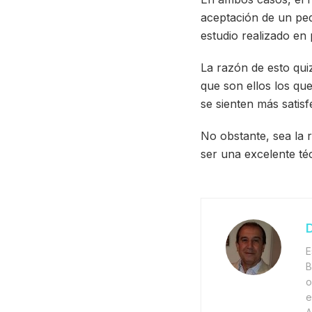
aceptación de un pe
estudio realizado en 
La razón de esto qui
que son ellos los qu
se sienten más satis
No obstante, sea la 
ser una excelente té
D
E
B
o
e