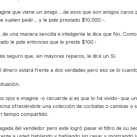
magine que viene un amigo …de esos que son amigos caros p
ue suelen pedir… y le pide prestado $10.000.-.
 de una manera sencilla e inteligente le dice que No. Com
nado le pide entonces que le preste $100.-
si seguro que, sin mayores reparos, le dirá un Sí.
 dinero estará frente a dos verdades pero eso se lo cuent
ituación.
s ojos e imagine -o recuerde si es que lo ha vivido- que u
ficina ofreciéndole una colección de corbatas o camisas o
un tiempo compartido.
egada del vendedor pero este logró pasar el filtro de su sec
 frente a usted hablando y hablando sin cesar y mostrando 