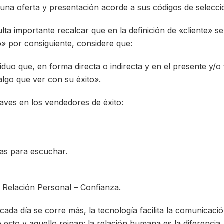
 una oferta y presentación acorde a sus códigos de selecci
lta importante recalcar que en la definición de «cliente» se
o» por consiguiente, considere que:
viduo que, en forma directa o indirecta y en el presente y/o 
algo que ver con su éxito».
laves en los vendedores de éxito:
vas para escuchar.
a Relación Personal – Confianza.
da día se corre más, la tecnología facilita la comunicación
 esto y aquello reinan; la relación humana es la diferencia.