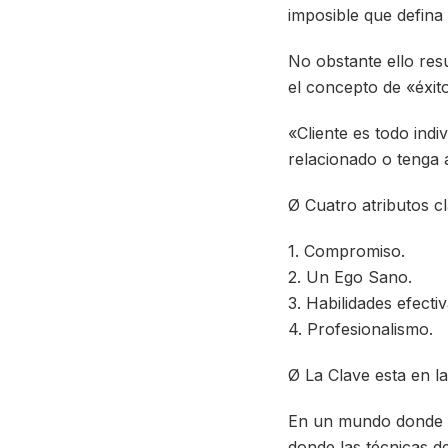
imposible que defina
No obstante ello resu
el concepto de «éxit
«Cliente es todo indi
relacionado o tenga 
Ø Cuatro atributos c
1. Compromiso.
2. Un Ego Sano.
3. Habilidades efecti
4. Profesionalismo.
Ø La Clave esta en l
En un mundo donde ca
donde las técnicas de