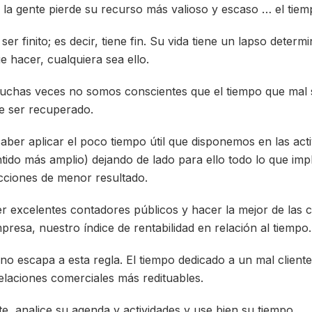
a gente pierde su recurso más valioso y escaso … el tiem
er finito; es decir, tiene fin. Su vida tiene un lapso determ
e hacer, cualquiera sea ello.
chas veces no somos conscientes que el tiempo que mal se
e ser recuperado.
saber aplicar el poco tiempo útil que disponemos en las act
ntido más amplio) dejando de lado para ello todo lo que impl
cciones de menor resultado.
 excelentes contadores públicos y hacer la mejor de las c
presa, nuestro índice de rentabilidad en relación al tiempo.
 no escapa a esta regla. El tiempo dedicado a un mal client
elaciones comerciales más redituables.
te, analice su agenda y actividades y use bien su tiempo.