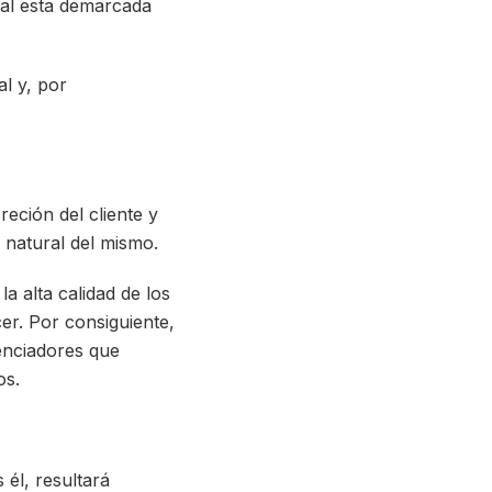
ual esta demarcada
al y, por
reción del cliente y
d natural del mismo.
a alta calidad de los
er. Por consiguiente,
renciadores que
os.
 él, resultará