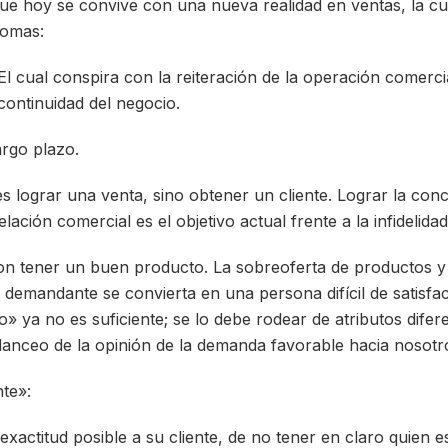
ue hoy se convive con una nueva realidad en ventas, la c
iomas:
 El cual conspira con la reiteración de la operación comerci
continuidad del negocio.
argo plazo.
s lograr una venta, sino obtener un cliente. Lograr la conc
elación comercial es el objetivo actual frente a la infidelida
con tener un buen producto. La sobreoferta de productos y l
demandante se convierta en una persona difícil de satisfac
o» ya no es suficiente; se lo debe rodear de atributos dife
anceo de la opinión de la demanda favorable hacia nosotr
nte»:
xactitud posible a su cliente, de no tener en claro quien es