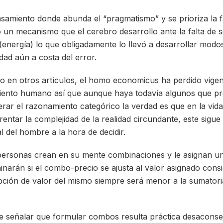
amiento donde abunda el “pragmatismo” y se prioriza la fac
o un mecanismo que el cerebro desarrollo ante la falta de s
 (energía) lo que obligadamente lo llevó a desarrollar mod
dad aún a costa del error.
en otros artículos, el homo economicus ha perdido vigenc
iento humano así que aunque haya todavía algunos que p
rar el razonamiento categórico la verdad es que en la vida 
entar la complejidad de la realidad circundante, este sigue 
l del hombre a la hora de decidir.
 personas crean en su mente combinaciones y le asignan u
rminarán si el combo-precio se ajusta al valor asignado con
ción de valor del mismo siempre será menor a la sumatoria
e señalar que formular combos resulta práctica desaconse