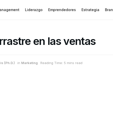
anagement
Liderazgo
Emprendedores
Estrategia
Bran
rrastre en las ventas
is (Ph.D.)
in
Marketing
Reading Time: 5 mins read