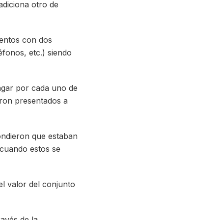
adiciona otro de
mentos con dos
éfonos, etc.) siendo
agar por cada uno de
ueron presentados a
ondieron que estaban
 cuando estos se
l valor del conjunto
ravés de la