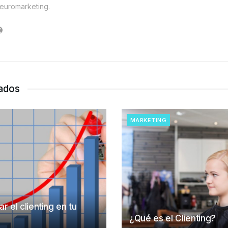
euromarketing.
nados
MARKETING
 el clienting en tu
¿Qué es el Clienting?