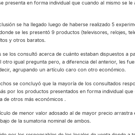
e presenta en forma individual que cuando al mismo se le 
lusión se ha llegado luego de haberse realizado 5 experi
nde se les presentó 9 productos (televisores, relojes, tel
tos y otros baratos.
 se los consultó acerca de cuánto estaban dispuestos a p
 otro igual pregunta pero, a diferencia del anterior, les f
ecir, agrupando un artículo caro con otro económico.
chos se concluyó que la mayoría de los consultados resp
ás por los productos presentados en forma individual que
a de otros más económicos .
ículo de menor valor adosado al de mayor precio arrastra e
bajo de la sumatoria nominal de ambos.
ido por los responsables de los locales de venta donde a t