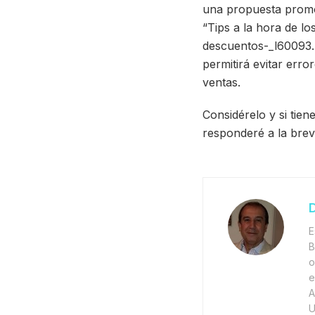
una propuesta promo
“Tips a la hora de l
descuentos-_l60093.p
permitirá evitar erro
ventas.
Considérelo y si tie
responderé a la brev
D
E
B
o
e
A
U