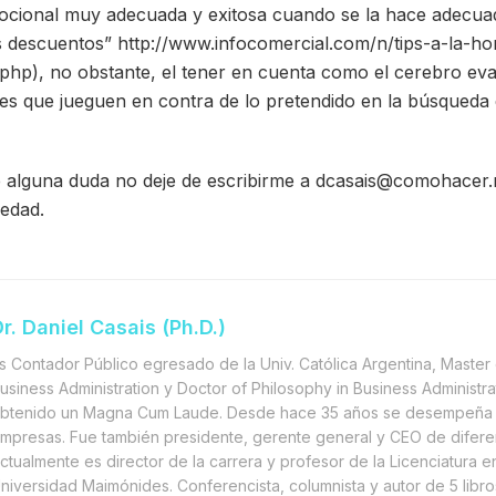
cional muy adecuada y exitosa cuando se la hace adecuad
os descuentos” http://www.infocomercial.com/n/tips-a-la-ho
hp), no obstante, el tener en cuenta como el cerebro eval
res que jueguen en contra de lo pretendido en la búsqueda d
ne alguna duda no deje de escribirme a dcasais@comohacer.
edad.
r. Daniel Casais (Ph.D.)
s Contador Público egresado de la Univ. Católica Argentina, Master 
usiness Administration y Doctor of Philosophy in Business Administra
btenido un Magna Cum Laude. Desde hace 35 años se desempeña 
mpresas. Fue también presidente, gerente general y CEO de difere
ctualmente es director de la carrera y profesor de la Licenciatura e
niversidad Maimónides. Conferencista, columnista y autor de 5 libr