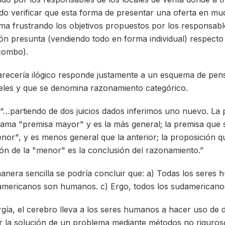
do verificar que esta forma de presentar una oferta en muc
ma frustrando los objetivos propuestos por los responsabl
ión presunta (vendiendo todo en forma individual) respecto
 combo).
arecería ilógico responde justamente a un esquema de pen
teles y que se denomina razonamiento categórico.
“…partiendo de dos juicios dados inferimos uno nuevo. La 
llama "premisa mayor" y es la más general; la premisa que s
nor", y es menos general que la anterior; la proposición q
n de la "menor" es la conclusión del razonamiento.”
anera sencilla se podría concluir que: a) Todas los seres
damericanos son humanos. c) Ergo, todos los sudamericano
rgía, el cerebro lleva a los seres humanos a hacer uso de d
 la solución de un problema mediante métodos no riguros