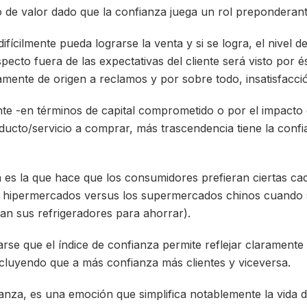
o de valor dado que la confianza juega un rol preponderant
ifícilmente pueda lograrse la venta y si se logra, el nivel d
pecto fuera de las expectativas del cliente será visto por 
ente de origen a reclamos y por sobre todo, insatisfacci
e -en términos de capital comprometido o por el impacto e
ucto/servicio a comprar, más trascendencia tiene la confia
 es la que hace que los consumidores prefieran ciertas ca
es hipermercados versus los supermercados chinos cuando 
an sus refrigeradores para ahorrar).
arse que el índice de confianza permite reflejar claramente 
luyendo que a más confianza más clientes y viceversa.
fianza, es una emoción que simplifica notablemente la vida 