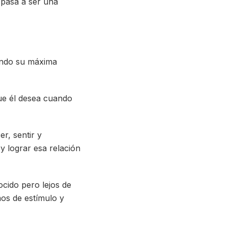
 pasa a ser una
cando su máxima
 que él desea cuando
r, sentir y
y lograr esa relación
ocido pero lejos de
os de estímulo y