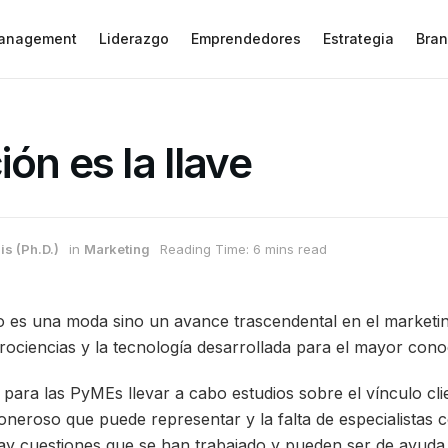
anagement
Liderazgo
Emprendedores
Estrategia
Bran
ón es la llave
is (Ph.D.)
in
Marketing
Reading Time: 6 mins read
 es una moda sino un avance trascendental en el marketing
urociencias y la tecnología desarrollada para el mayor cono
 para las PyMEs llevar a cabo estudios sobre el vínculo cli
 oneroso que puede representar y la falta de especialistas
hay cuestiones que se han trabajado y pueden ser de ayuda