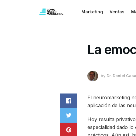
Marketing
Ventas
M
La emoci
by
Dr. Daniel Casa
El neuromarketing no
aplicación de las ne
Hoy resulta privativo
especialidad dado lo
prácticos. Aún así, 